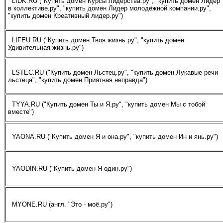
LIDK.RU ("Купить домен Курсы лидерства.ру", "купить домен Лидер
в коллективе.ру", "купить домен Лидер молодёжной компании.ру",
"купить домен Креативный лидер.ру")
LIFEU.RU ("Купить домен Твоя жизнь.ру", "купить домен
Удивительная жизнь.ру")
LSTEC.RU ("Купить домен Льстец.ру", "купить домен Лукавые речи
льстеца", "купить домен Приятная неправда")
TYYA.RU ("Купить домен Ты и Я.ру", "купить домен Мы с тобой
вместе")
YAONA.RU ("Купить домен Я и она.ру", "купить домен Ин и янь.ру")
YAODIN.RU ("Купить домен Я один.ру")
MYONE.RU (англ. "Это - моё.ру")