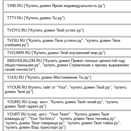
YIND.RU ("Купить домен Яркая индивидуальность.ру")
TTTY.RU ("Купить домен Ты.ру")
TVOYU.RU ("Купить домен Твой успех.ру")
TVOIU.RU ("Купить домен Твои успехи.ру", "купить домен Твои
учебники.ру")
TVOJMIR.RU ("Купить домен Твой внутренний мир.ру")
INDIVIDUALIZM.RU ("Купить домен Приват личных ценностей над
общественными.ру", "купить домен Стремление к яркому выражению
своей личности")
YUUU.RU ("Купить домен Местоимение Ты.ру")
YYOUR.RU (Купить тайп от "Your", "купить домен Твой.ру", "купить
домен Твоё.ру")
YOURG.RU (сокр. англ. "Купить домен Твой гений.ру", "купить
домен Твой гаджет.ру")
YOURT.RU (сокр. англ. "Your Team" - "Купить домен Твоя
команда.ру"; "Your Technics" - "купить домен Твоя техника.ру";
"купить домен Твои товарищи.ру", "купить домен Твоя тайна.ру",
"купить домен Ваш транспорт.ру")