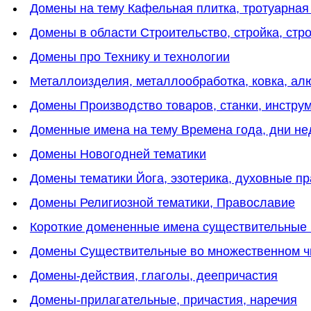
Домены на тему Кафельная плитка, тротуарная
Домены в области Строительство, стройка, стр
Домены про Технику и технологии
Металлоизделия, металлообработка, ковка, а
Домены Производство товаров, станки, инстру
Доменные имена на тему Времена года, дни нед
Домены Новогодней тематики
Домены тематики Йога, эзотерика, духовные пр
Домены Религиозной тематики, Православие
Короткие домененные имена существительные 
Домены Существительные во множественном ч
Домены-действия, глаголы, деепричастия
Домены-прилагательные, причастия, наречия