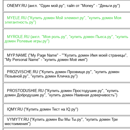
ONEMY.RU (англ. "Один мой.ру"; тайп от "Money" - "Деньги.ру")
MYELE.RU ("Купить домен Мой элемент.ру", "купить домен Моя
элегантность.ру")
MYROLE.RU (англ. "Моя роль.ру", "купить домен Пьеса.ру", "купить
домен Ролевые игры.ру")
MYP.NAME ("My Page Name" - ""Купить домен Имя моей страницы",
"My Personal Name" - "купить домен Моё имя")
PROZVISCHE.RU ("Купить домен Прозвище.ру", "купить домен
Позывной.ру", "купить домен Кличка.ру")
PROSTODUSHIE.RU ("Купить домен Простодушие.ру", "купить
домен Добродушие.ру", "купить домен Наивная доверчивость")
IQMY.RU ("Купить домен Тест на IQ.ру")
VYMYTY.RU ("Купить домен Вы Мы Ты.ру", "купить домен Три
местоимения")