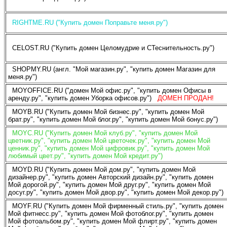
RIGHTME.RU ("Купить домен Поправьте меня.ру")
CELOST.RU ("Купить домен Целомудрие и СТеснительность.ру")
SHOPMY.RU (англ. "Мой магазин.ру", "купить домен Магазин для
меня.ру")
MOYOFFICE.RU ("домен Мой офис.ру", "купить домен Офисы в
аренду.ру", "купить домен Уборка офисов.ру")
ДОМЕН ПРОДАН!
MOYB.RU ("Купить домен Мой бизнес.ру", "купить домен Мой
брат.ру", "купить домен Мой блог.ру", "купить домен Мой бонус.ру")
MOYC.RU ("Купить домен Мой клуб.ру", "купить домен Мой
цветник.ру", "купить домен Мой цветочек.ру", "купить домен Мой
ценник.ру", "купить домен Мой цифровик.ру", "купить домен Мой
любимый цвет.ру", "купить домен Мой кредит.ру")
MOYD.RU ("Купить домен Мой дом.ру", "купить домен Мой
дизайнер.ру", "купить домен Авторский дизайн.ру", "купить домен
Мой дорогой.ру", "купить домен Мой друг.ру", "купить домен Мой
досуг.ру", "купить домен Мой двор.ру", "купить домен Мой декор.ру")
MOYF.RU ("Купить домен Мой фирменный стиль.ру", "купить домен
Мой фитнесс.ру", "купить домен Мой фотоблог.ру", "купить домен
Мой фотоальбом.ру", "купить домен Мой флирт.ру", "купить домен