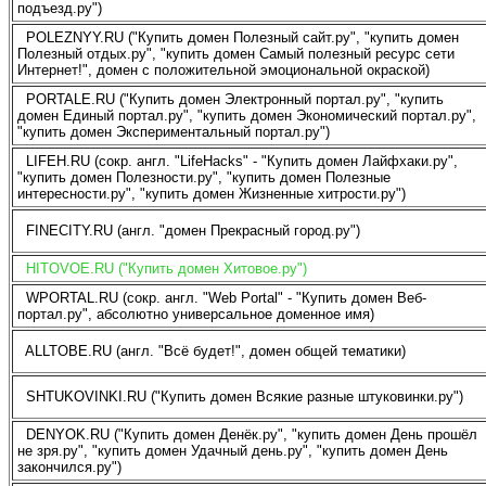
подъезд.ру")
POLEZNYY.RU ("Купить домен Полезный сайт.ру", "купить домен
Полезный отдых.ру", "купить домен Самый полезный ресурс сети
Интернет!", домен с положительной эмоциональной окраской)
PORTALE.RU ("Купить домен Электронный портал.ру", "купить
домен Единый портал.ру", "купить домен Экономический портал.ру",
"купить домен Экспериментальный портал.ру")
LIFEH.RU (сокр. англ. "LifeHacks" - "Купить домен Лайфхаки.ру",
"купить домен Полезности.ру", "купить домен Полезные
интересности.ру", "купить домен Жизненные хитрости.ру")
FINECITY.RU (англ. "домен Прекрасный город.ру")
HITOVOE.RU ("Купить домен Хитовое.ру")
WPORTAL.RU (сокр. англ. "Web Portal" - "Купить домен Веб-
портал.ру", абсолютно универсальное доменное имя)
ALLTOBE.RU (англ. "Всё будет!", домен общей тематики)
SHTUKOVINKI.RU ("Купить домен Всякие разные штуковинки.ру")
DENYOK.RU ("Купить домен Денёк.ру", "купить домен День прошёл
не зря.ру", "купить домен Удачный день.ру", "купить домен День
закончился.ру")