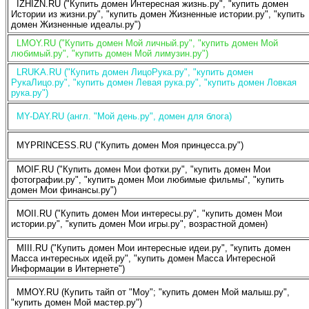
IZHIZN.RU ("Купить домен Интересная жизнь.ру", "купить домен
Истории из жизни.ру", "купить домен Жизненные истории.ру", "купить
домен Жизненные идеалы.ру")
LMOY.RU ("Купить домен Мой личный.ру", "купить домен Мой
любимый.ру", "купить домен Мой лимузин.ру")
LRUKA.RU ("Купить домен ЛицоРука.ру", "купить домен
РукаЛицо.ру", "купить домен Левая рука.ру", "купить домен Ловкая
рука.ру")
MY-DAY.RU (англ. "Мой день.ру", домен для блога)
MYPRINCESS.RU ("Купить домен Моя принцесса.ру")
MOIF.RU ("Купить домен Мои фотки.ру", "купить домен Мои
фотографии.ру", "купить домен Мои любимые фильмы", "купить
домен Мои финансы.ру")
MOII.RU ("Купить домен Мои интересы.ру", "купить домен Мои
истории.ру", "купить домен Мои игры.ру", возрастной домен)
MIII.RU ("Купить домен Мои интересные идеи.ру", "купить домен
Масса интересных идей.ру", "купить домен Масса Интересной
Информации в Интернете")
MMOY.RU (Купить тайп от "Moy"; "купить домен Мой малыш.ру",
"купить домен Мой мастер.ру")