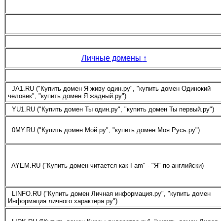
Личные домены
↑
JA1.RU ("Купить домен Я живу один.ру", "купить домен Одинокий
человек", "купить домен Я жадный.ру")
YU1.RU ("Купить домен Ты один.ру", "купить домен Ты первый.ру")
0MY.RU ("Купить домен Мой.ру", "купить домен Моя Русь.ру")
AYEM.RU ("Купить домен читается как I am" - "Я" по английски)
LINFO.RU ("Купить домен Личная информация.ру", "купить домен
Информация личного характера.ру")