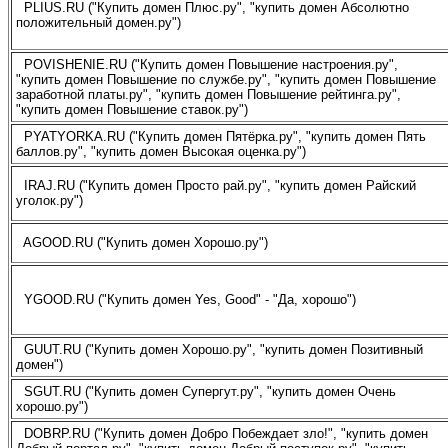
PLIUS.RU ("Купить домен Плюс.ру", "купить домен Абсолютно
положительный домен.ру")
POVISHENIE.RU ("Купить домен Повышение настроения.ру",
"купить домен Повышение по службе.ру", "купить домен Повышение
заработной платы.ру", "купить домен Повышение рейтинга.ру",
"купить домен Повышение ставок.ру")
PYATYORKA.RU ("Купить домен Пятёрка.ру", "купить домен Пять
баллов.ру", "купить домен Высокая оценка.ру")
IRAJ.RU ("Купить домен Просто рай.ру", "купить домен Райский
уголок.ру")
AGOOD.RU ("Купить домен Хорошо.ру")
YGOOD.RU ("Купить домен Yes, Good" - "Да, хорошо")
GUUT.RU ("Купить домен Хорошо.ру", "купить домен Позитивный
домен")
SGUT.RU ("Купить домен Супергут.ру", "купить домен Очень
хорошо.ру")
DOBRP.RU ("Купить домен Добро Побеждает зло!", "купить домен