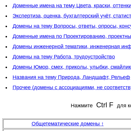
Доменные имена на тему Цвета, краски, оттенки
Экспертиза, оценка, бухгалтерский учёт, статис
Домены на тему Вопросы, ответы, опросы, конс
Доменные имена по Проектированию, проектн
Домены инженерной тематики, инженерная инф
Домены на тему Работа, трудоустройство
Домены Юмор, смех, приколы, улыбки, смайли
Названия на тему Природа, Ландшафт, Рельеф
Прочее (домены с ассоциациями, не соответс
Ctrl F
Нажмите
для к
Общетематические домены
↑