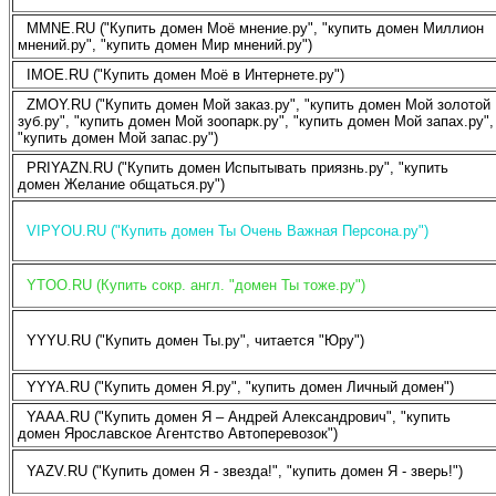
MMNE.RU ("Купить домен Моё мнение.ру", "купить домен Миллион
мнений.ру", "купить домен Мир мнений.ру")
IMOE.RU ("Купить домен Моё в Интернете.ру")
ZMOY.RU ("Купить домен Мой заказ.ру", "купить домен Мой золотой
зуб.ру", "купить домен Мой зоопарк.ру", "купить домен Мой запах.ру",
"купить домен Мой запас.ру")
PRIYAZN.RU ("Купить домен Испытывать приязнь.ру", "купить
домен Желание общаться.ру")
VIPYOU.RU ("Купить домен Ты Очень Важная Персона.ру")
YTOO.RU (Купить сокр. англ. "домен Ты тоже.ру")
YYYU.RU ("Купить домен Ты.ру", читается "Юру")
YYYA.RU ("Купить домен Я.ру", "купить домен Личный домен")
YAAA.RU ("Купить домен Я – Андрей Александрович", "купить
домен Ярославское Агентство Автоперевозок")
YAZV.RU ("Купить домен Я - звезда!", "купить домен Я - зверь!")