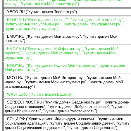
мир.ру", "купить домен Мир эгоистов.ру")
YEGO.RU ("Купить домен Твоё эго.ру")
KTOU.RU ("Купить домен Кто ты?", "купить домен Кто умный.ру",
"купить домен Кто успешен.ру", "купить домен Кто управляет.ру",
"купить домен Кто угодно.ру")
EMOY.RU ("Купить домен Мой эгоизм.ру", "купить домен Мой
эпатаж.ру")
FMOY.RU ("Купить домен Мой формат.ру", "купить домен Мой
фрукт.ру", "купить домен Мой филиал.ру", "купить домен Мой
фундамент.ру")
RMOY.RU ("Купить домен Родной Мой человек.ру", "купить домен
Мой результат.ру")
MOYI.RU ("Купить домен Мой Интернет.ру", "купить домен Мой
идеал.ру", "купить домен Мой инструмент.ру", "купить домен Мой
итальянский.ру")
WASHE.RU ("Купить домен Ваше.ру")
SERDECHNOST.RU ("Купить домен Сердечность.ру", "купить домен
Сердечное отношение", "купить домен Доброе отношение", "купить
домен Искренность", "купить домен Участливость")
СОЦИ.РФ ("Купить домен Индивидуум и социум", "купить домен
Социальная адаптация", "купить домен Социализация детей", "купить
домен Социализация подростков", "купить домен Социология")