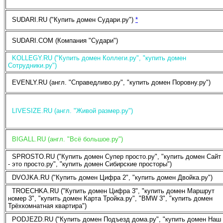
SUDARI.RU ("Купить домен Судари.ру")
*
SUDARI.COM (Компания "Судари")
KOLLEGY.RU ("Купить домен Коллеги.ру", "купить домен
Сотрудники.ру")
EVENLY.RU (англ. "Справедливо.ру", "купить домен Поровну.ру")
LIVESIZE.RU (англ. "Живой размер.ру")
BIGALL.RU (англ. "Всё большое.ру")
SPROSTO.RU ("Купить домен Супер просто.ру", "купить домен Сайт
- это просто.ру", "купить домен Сибирские просторы")
DVOJKA.RU ("Купить домен Цифра 2", "купить домен Двойка.ру")
TROECHKA.RU ("Купить домен Цифра 3", "купить домен Маршрут
номер 3", "купить домен Карта Тройка.ру", "BMW 3", "купить домен
Трёхкомнатная квартира")
PODJEZD.RU ("Купить домен Подъезд дома.ру", "купить домен Наш