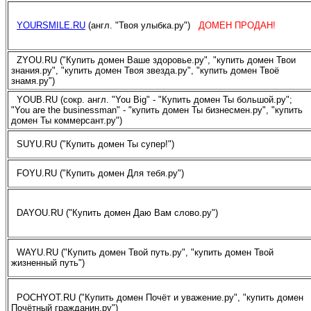
YOURSMILE.RU
(англ. "Твоя улыбка.ру")
ДОМЕН ПРОДАН!
ZYOU.RU ("Купить домен Ваше здоровье.ру", "купить домен Твои
знания.ру", "купить домен Твоя звезда.ру", "купить домен Твоё
знамя.ру")
YOUB.RU (сокр. англ. "You Big" - "Купить домен Ты большой.ру";
"You are the businessman" - "купить домен Ты бизнесмен.ру", "купить
домен Ты коммерсант.ру")
SUYU.RU ("Купить домен Ты супер!")
FOYU.RU ("Купить домен Для тебя.ру")
DAYOU.RU ("Купить домен Даю Вам слово.ру")
WAYU.RU ("Купить домен Твой путь.ру", "купить домен Твой
жизненный путь")
POCHYOT.RU ("Купить домен Почёт и уважение.ру", "купить домен
Почётный гражданин.ру")