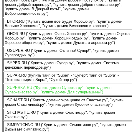
Добрый портал.ру", "купить домен Добрый поступок.ру", "купить
домен Добрый парень.ру", "купить домен Доброе пожелание.ру",
"купить домен В Добрый путь!", "купить домен
Добропорядочность.ру")
BHOR.RU ("Купить домен всё Будет Хорошо.ру", "купить домен
Больше Хорошего!", "купить домен Безопасно и хорошо")
OHOR.RU ("Купить домен Очень Хорошо.ру", "купить домен Оценка
Хорошо.ру", "купить домен Хороший отдых.ру", "купить домен
Хорошее общение.ру", "купить домен Думать о хорошем.ру")
OSUPER.RU ("Купить домен Отлично! Супер!", "купить домен
Суперотдых.ру")
SYPER.RU ("Купить домен Супер.ру", "купить домен Система
денежных переводов.ру")
SUPAR.RU (Купить тайп от "Super" - "Супер"; тайп от "Supra" -
"Техника фирмы Supra"; "Сухой пар.ру")
SUPERKA.RU ("Купить домен Суперка.ру", "купить домен
Суперкачество.ру", "купить домен Для супермашины")
SCHAST.RU ("Купить домен-сокращение от Счастье.ру", "купить
домен Счастливый.ру", "купить домен Кусочек счастья.ру")
SHCHASTIE.RU ("Купить домен Счастие.ру", "купить домен
Счастье.ру")
SIMPATICHNO.RU ("Купить домен Симпатично.ру", "купить домен
Вызывает симпатию.ру")